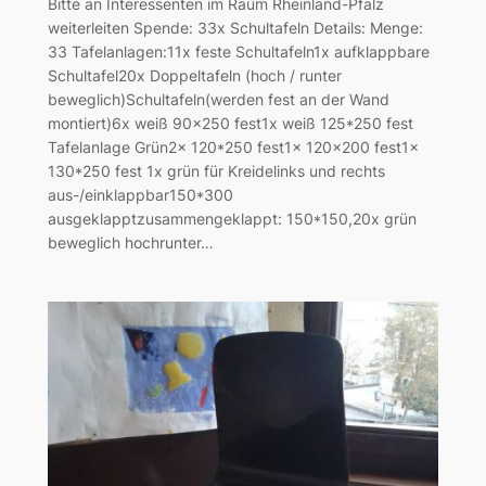
Bitte an Interessenten im Raum Rheinland-Pfalz
weiterleiten Spende: 33x Schultafeln Details: Menge:
33 Tafelanlagen:11x feste Schultafeln1x aufklappbare
Schultafel20x Doppeltafeln (hoch / runter
beweglich)Schultafeln(werden fest an der Wand
montiert)6x weiß 90×250 fest1x weiß 125*250 fest
Tafelanlage Grün2x 120*250 fest1x 120×200 fest1x
130*250 fest 1x grün für Kreidelinks und rechts
aus-/einklappbar150*300
ausgeklapptzusammengeklappt: 150*150,20x grün
beweglich hochrunter…