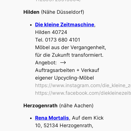
Hilden
(Nähe Düsseldorf)
Die kleine Zeitmaschine
,
Hilden 40724
Tel. 0173 680 4101
Möbel aus der Vergangenheit,
für die Zukunft transformiert.
Angebot: –>
Auftragsarbeiten + Verkauf
eigener Upcycling-Möb
el
https://www.instagram.com/die_kleine_z
https://www.facebook.com/diekleinezei
Herzogenrath
(nähe Aachen)
Rena Mortalis
, Auf dem Kick
10, 52134 Herzogenrath,