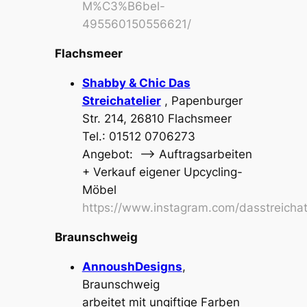
M%C3%B6bel-
495560150556621/
Flachsmeer
Shabby & Chic Das
Streichatelier
, Papenburger
Str. 214, 26810 Flachsmeer
Tel.: 01512 0706273
Angebot: –> Auftragsarbeiten
+ Verkauf eigener Upcycling-
Möbel
https://www.instagram.com/dasstreichate
Braunschweig
AnnoushDesigns
,
Braunschweig
arbeitet mit ungiftige Farben