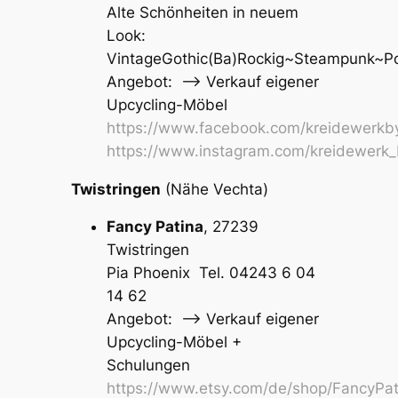
Alte Schönheiten in neuem
Look:
VintageGothic(Ba)Rockig~Steampunk~Pop
Angebot: –> Verkauf eigener
Upcycling-Möbel
https://www.facebook.com/kreidewerkby
https://www.instagram.com/kreidewerk_b
Twistringen
(Nähe Vechta)
Fancy Patina
, 27239
Twistringen
Pia Phoenix Tel. 04243 6 04
14 62
Angebot: –> Verkauf eigener
Upcycling-Möbel +
Schulungen
https://www.etsy.com/de/shop/FancyPat