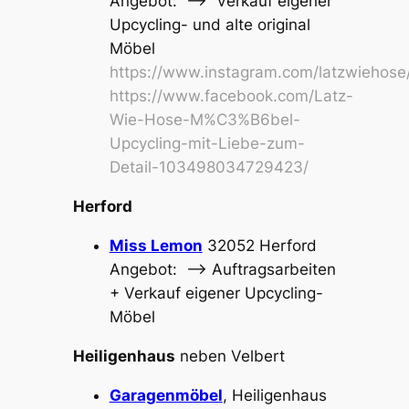
Angebot: –> Verkauf eigener
Upcycling- und alte original
Möbel
https://www.instagram.com/latzwiehose
https://www.facebook.com/Latz-
Wie-Hose-M%C3%B6bel-
Upcycling-mit-Liebe-zum-
Detail-103498034729423/
Herford
Miss Lemon
32052 Herford
Angebot: –> Auftragsarbeiten
+ Verkauf eigener Upcycling-
Möbel
Heiligenhaus
neben Velbert
Garagenmöbel
, Heiligenhaus