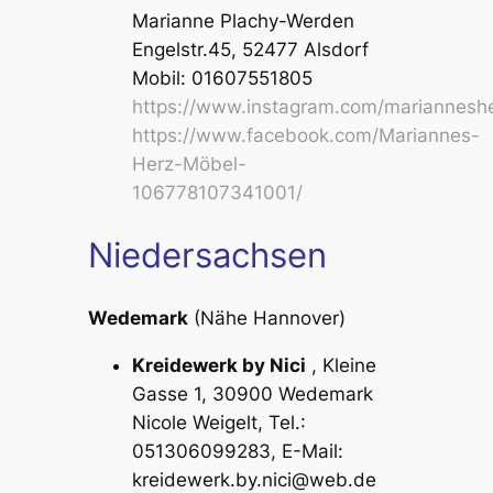
Marianne Plachy-Werden
Engelstr.45, 52477 Alsdorf
Mobil: 01607551805
https://www.instagram.com/mariannesh
https://www.facebook.com/Mariannes-
Herz-Möbel-
106778107341001/
Niedersachsen
Wedemark
(Nähe Hannover)
Kreidewerk by Nici
, Kleine
Gasse 1, 30900 Wedemark
Nicole Weigelt, Tel.:
051306099283, E-Mail:
kreidewerk.by.nici@web.de