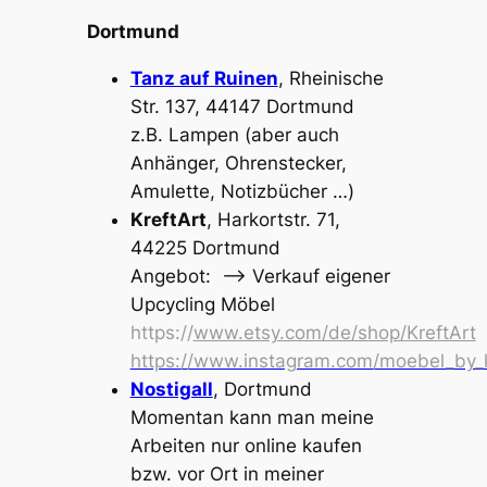
Dortmund
Tanz auf Ruinen
, Rheinische
Str. 137, 44147 Dortmund
z.B. Lampen (aber auch
Anhänger, Ohrenstecker,
Amulette, Notizbücher …)
KreftArt
,
Harkortstr. 71,
44225 Dortmund
Angebot: –> Verkauf eigener
Upcycling Möbel
https://
www.etsy.com/de/shop/KreftArt
https://www.instagram.com/moebel_by_k
Nostigall
, Dortmund
Momentan kann man meine
Arbeiten nur online kaufen
bzw. vor Ort in meiner