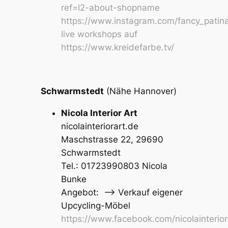
ref=l2-about-shopname
https://www.instagram.com/fancy_patin
live workshops auf
https://www.kreidefarbe.tv/
Schwarmstedt
(Nähe Hannover)
Nicola Interior Art
nicolainteriorart.de
Maschstrasse 22, 29690
Schwarmstedt
Tel.: 01723990803 Nicola
Bunke
Angebot: –> Verkauf eigener
Upcycling-Möbel
https://www.facebook.com/nicolainterior