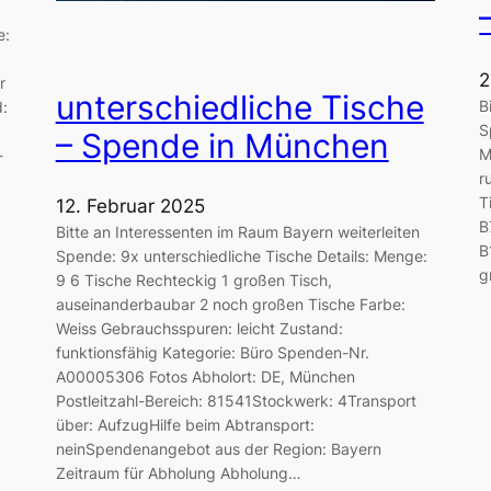
e:
2
r
unterschiedliche Tische
B
d:
S
– Spende in München
M
-
r
T
12. Februar 2025
B
Bitte an Interessenten im Raum Bayern weiterleiten
B
Spende: 9x unterschiedliche Tische Details: Menge:
g
9 6 Tische Rechteckig 1 großen Tisch,
auseinanderbaubar 2 noch großen Tische Farbe:
Weiss Gebrauchsspuren: leicht Zustand:
funktionsfähig Kategorie: Büro Spenden-Nr.
A00005306 Fotos Abholort: DE, München
Postleitzahl-Bereich: 81541Stockwerk: 4Transport
über: AufzugHilfe beim Abtransport:
neinSpendenangebot aus der Region: Bayern
Zeitraum für Abholung Abholung…