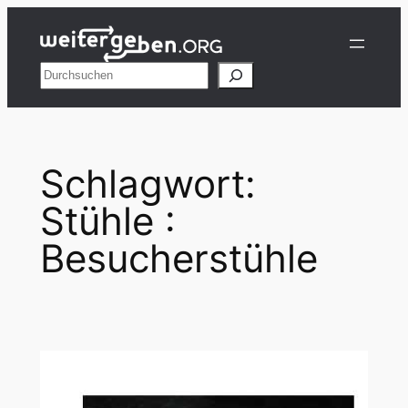
Zum
Inhalt
springen
Suchen
Schlagwort:
Stühle :
Besucherstühle