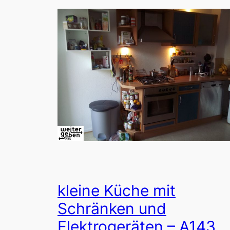
kleine Küche mit
Schränken und
Elektrogeräten – A143