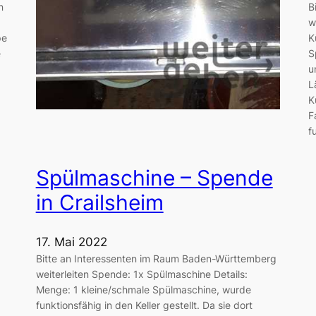
n
B
w
pe
K
e
S
u
L
K
F
f
Spülmaschine – Spende
in Crailsheim
17. Mai 2022
Bitte an Interessenten im Raum Baden-Württemberg
weiterleiten Spende: 1x Spülmaschine Details:
Menge: 1 kleine/schmale Spülmaschine, wurde
funktionsfähig in den Keller gestellt. Da sie dort