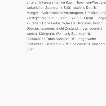
Bitte an Interessenten im Raum Nordrhein-Westfale
weiterleiten Spende: 1x Spülmaschine Details:
Menge: 1 Spülmaschine vollintegriert, Umwälzpum
verstopft Maße: 60 L x 55 B x 86,5 H (cm) – Läng
x Breite x Höhe Farbe: Schwarz Hersteller: Bosch
Gebrauchsspuren: leicht Zustand: muss repariert
werden Kategorie: Wohnung Spenden-Nr.
A00003957 Fotos Abholort: DE, Langerwehe
Postleitzahl-Bereich: 52379Stockwerk: 0Transport
über:…