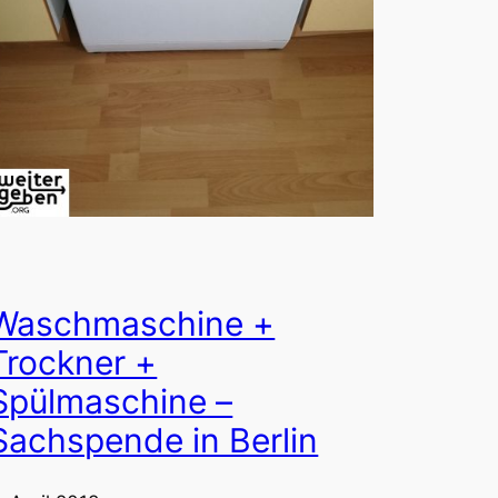
Waschmaschine +
Trockner +
Spülmaschine –
Sachspende in Berlin