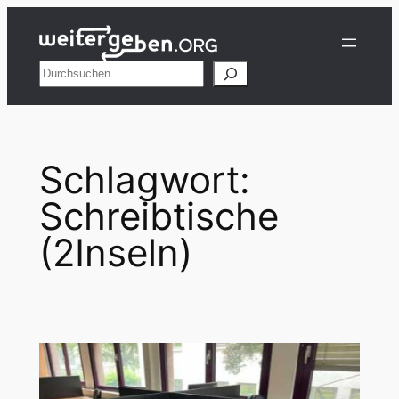
Zum
Inhalt
springen
Suchen
Schlagwort:
Schreibtische
(2Inseln)