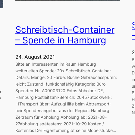
Schreibtisch-Container
– Spende in Hamburg
2
24. August 2021
B
Bitte an Interessenten im Raum Hamburg
w
weiterleiten Spende: 20x Schreibtisch-Container
D
Details: Menge: 20 Farbe: Buche Gebrauchsspuren:
i
leicht Zustand: funktionsfähig Kategorie: Büro
u
Spenden-Nr. A00003120 Fotos Abholort: DE,
ße
B
Hamburg Postleitzahl-Bereich: 20457Stockwerk:
0
H
-1Transport über: AufzugHilfe beim Abtransport:
Z
neinSpendenangebot aus der Region: Hamburg
N
Zeitraum für Abholung Abholung ab: 2021-08-
27Abholung spätestens: 2021-10-29 Kosten /
Kostenlos Der Eigentümer gibt seine Möbelstücke…