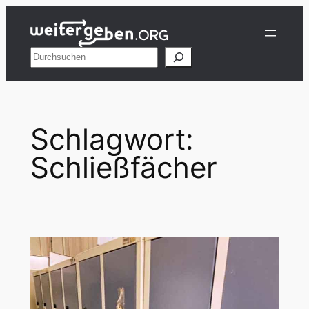
Zum
Inhalt
springen
Suchen
Schlagwort:
Schließfächer