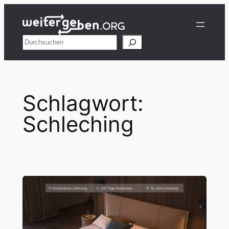
Zum
Inhalt
springen
Suchen
Schlagwort:
Schleching