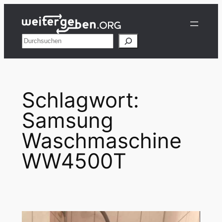
Zum
Inhalt
springen
Suchen
Schlagwort:
Samsung
Waschmaschine
WW4500T