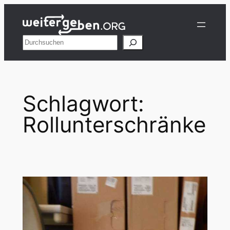
Zum
Inhalt
springen
Suchen
Schlagwort:
Rollunterschränke