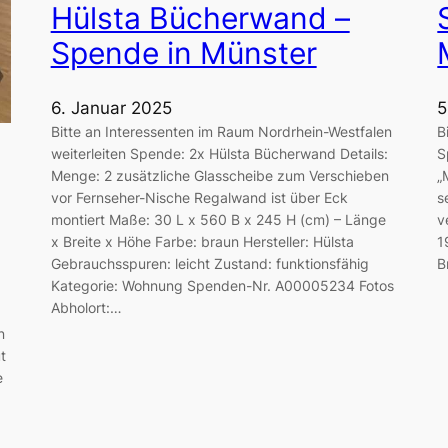
Hülsta Bücherwand –
Spende in Münster
6. Januar 2025
5
Bitte an Interessenten im Raum Nordrhein-Westfalen
B
weiterleiten Spende: 2x Hülsta Bücherwand Details:
S
Menge: 2 zusätzliche Glasscheibe zum Verschieben
„
vor Fernseher-Nische Regalwand ist über Eck
s
montiert Maße: 30 L x 560 B x 245 H (cm) – Länge
v
x Breite x Höhe Farbe: braun Hersteller: Hülsta
1
Gebrauchsspuren: leicht Zustand: funktionsfähig
B
Kategorie: Wohnung Spenden-Nr. A00005234 Fotos
Abholort:…
n
t
e