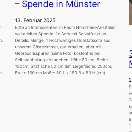
– Spende in Münster
13. Februar 2025
n
Bitte an Interessenten im Raum Nordrhein-Westfalen
weiterleiten Spende: 1x Sofa mit Schlaffunktion
m.
Details: Menge: 1 Hochwertiges Qualitätssofa aus
unserem Gästezimmer, gut erhalten, aber mit
Gebrauchsspuren (siehe Foto) kostenfrei bei
Selbstabholung abzugeben. Höhe 80 cm, Breite
180cm, Sitzfläche 50 cm tief. Liegefläche: 200cm,
e.
Breite 150 cm Maße: 50 L x 180 B x 80 H (cm)…
2
B
w
G
s
u
B
1