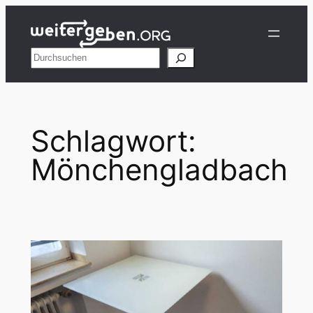
Zum
Inhalt
springen
Suchen
Schlagwort:
Mönchengladbach