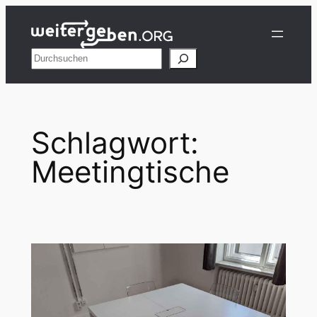
Zum
Inhalt
springen
Suchen
Schlagwort:
Meetingtische