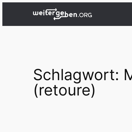
Zum
Inhalt
springen
Schlagwort:
M
(retoure)