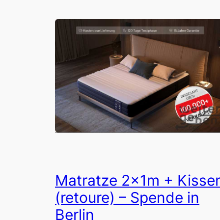
Matratze 2x1m + Kisse
(retoure) – Spende in
Berlin