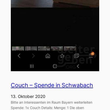
Couch – Spende in Schwabach
13. Oktober 2020
Bitte an Interessenten im Raum Bayern weiterleiten
Spende: 1x Couch Details: Menge: 1 Die oben