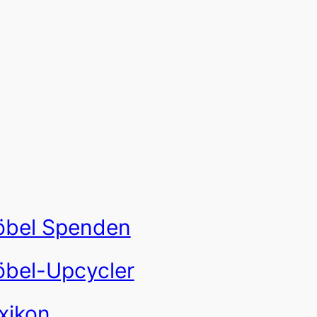
bel Spenden
bel-Upcycler
xikon