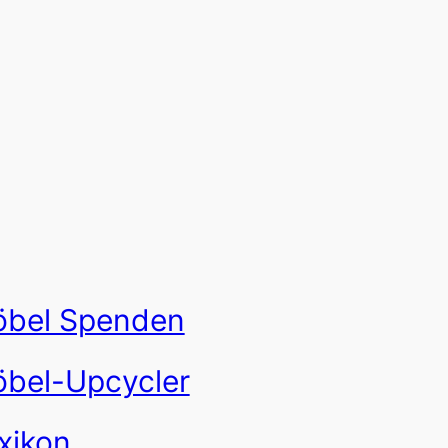
bel Spenden
bel-Upcycler
xikon