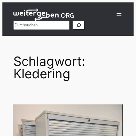
Zum
Inhalt
springen
Suchen
Schlagwort:
Kledering