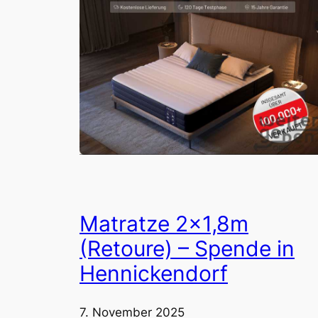
Matratze 2×1,8m
(Retoure) – Spende in
Hennickendorf
7. November 2025