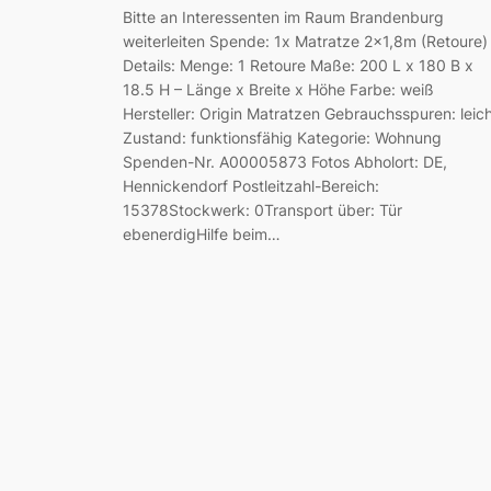
Bitte an Interessenten im Raum Brandenburg
weiterleiten Spende: 1x Matratze 2×1,8m (Retoure)
Details: Menge: 1 Retoure Maße: 200 L x 180 B x
18.5 H – Länge x Breite x Höhe Farbe: weiß
Hersteller: Origin Matratzen Gebrauchsspuren: leic
Zustand: funktionsfähig Kategorie: Wohnung
Spenden-Nr. A00005873 Fotos Abholort: DE,
Hennickendorf Postleitzahl-Bereich:
15378Stockwerk: 0Transport über: Tür
ebenerdigHilfe beim…