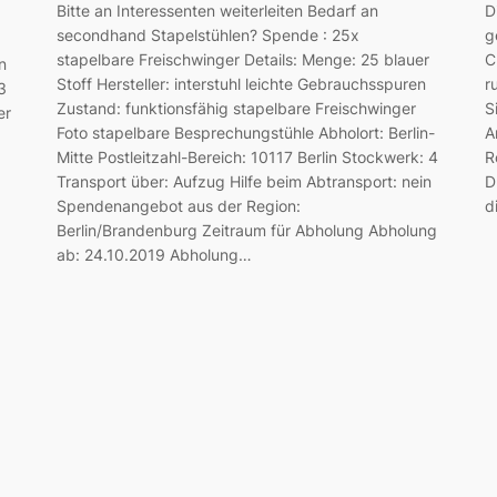
D
Bitte an Interessenten weiterleiten Bedarf an
g
secondhand Stapelstühlen? Spende : 25x
C
stapelbare Freischwinger Details: Menge: 25 blauer
n
r
Stoff Hersteller: interstuhl leichte Gebrauchsspuren
3
S
Zustand: funktionsfähig stapelbare Freischwinger
er
A
Foto stapelbare Besprechungstühle Abholort: Berlin-
R
Mitte Postleitzahl-Bereich: 10117 Berlin Stockwerk: 4
D
Transport über: Aufzug Hilfe beim Abtransport: nein
d
Spendenangebot aus der Region:
Berlin/Brandenburg Zeitraum für Abholung Abholung
ab: 24.10.2019 Abholung…
: