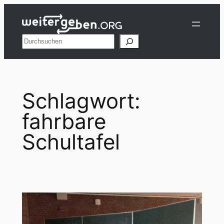
Zum
Inhalt
springen
Suchen
Schlagwort:
fahrbare
Schultafel