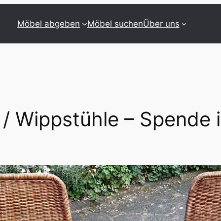
Möbel abgeben
Möbel suchen
Über uns
 / Wippstühle – Spende i