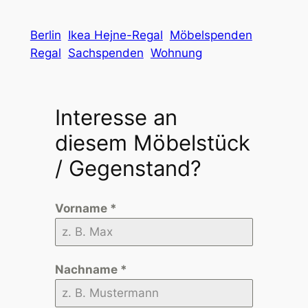
Berlin
Ikea Hejne-Regal
Möbelspenden
Regal
Sachspenden
Wohnung
Interesse an
diesem Möbelstück
/ Gegenstand?
Vorname
*
Nachname
*