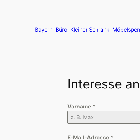
Bayern
Büro
Kleiner Schrank
Möbelspe
Interesse a
Vorname
*
E-Mail-Adresse
*