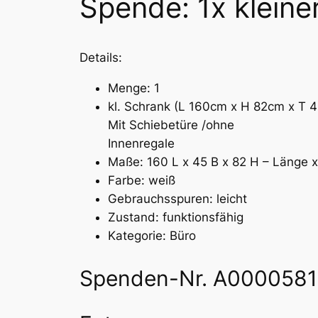
Spende: 1x kleine
Details:
Menge: 1
kl. Schrank (L 160cm x H 82cm x T 4
Mit Schiebetüre /ohne
Innenregale
Maße: 160 L x 45 B x 82 H – Länge x
Farbe: weiß
Gebrauchsspuren: leicht
Zustand: funktionsfähig
Kategorie: Büro
Spenden-Nr. A0000581