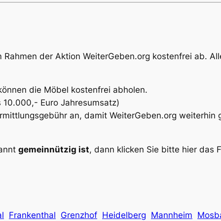
im Rahmen der Aktion
WeiterGeben.org
kostenfrei ab. Al
können die Möbel kostenfrei abholen.
als 10.000,- Euro Jahresumsatz)
Vermittlungsgebühr an, damit
WeiterGeben.org
weiterhin 
kannt
gemeinnützig ist
, dann klicken Sie bitte hier das F
l
Frankenthal
Grenzhof
Heidelberg
Mannheim
Mosb