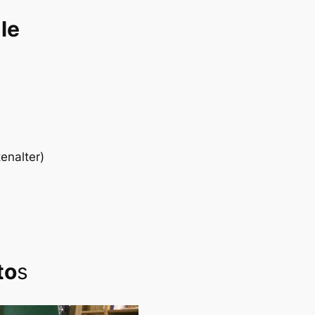
le
enalter)
to
s