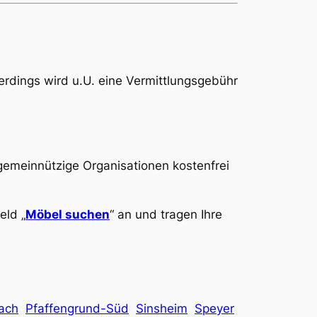
lerdings wird u.U. eine Vermittlungsgebühr
gemeinnützige Organisationen kostenfrei
eld „
Möbel suchen
“ an und tragen Ihre
ach
Pfaffengrund-Süd
Sinsheim
Speyer