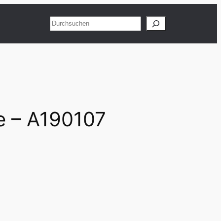
Suchen
te – A190107