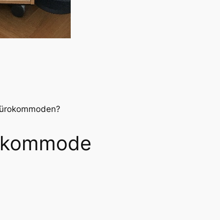
 Bürokommoden?
rokommode