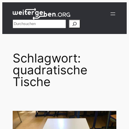
Zum
Inhalt
springen
Suchen
Schlagwort:
quadratische
Tische