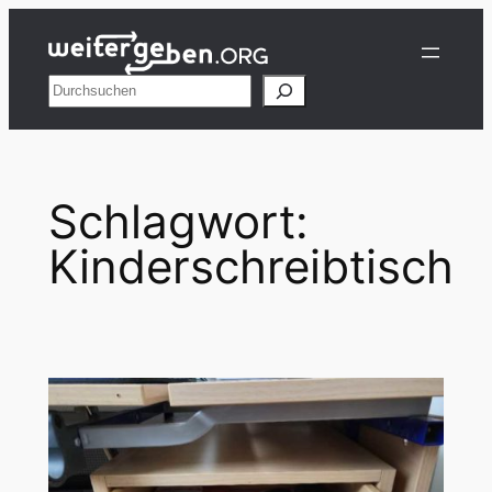
Zum
Inhalt
springen
Suchen
Schlagwort:
Kinderschreibtisch