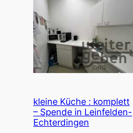
kleine Küche : komplett
– Spende in Leinfelden-
Echterdingen