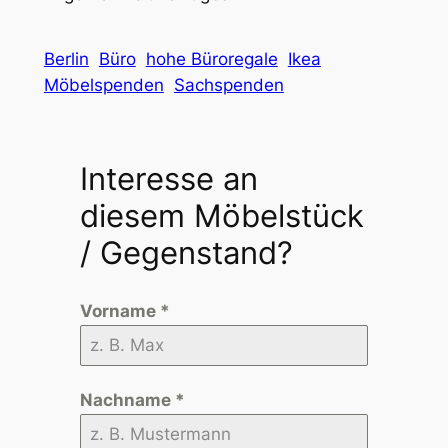
Berlin
Büro
hohe Büroregale
Ikea
Möbelspenden
Sachspenden
Interesse an
diesem Möbelstück
/ Gegenstand?
Vorname
*
Nachname
*